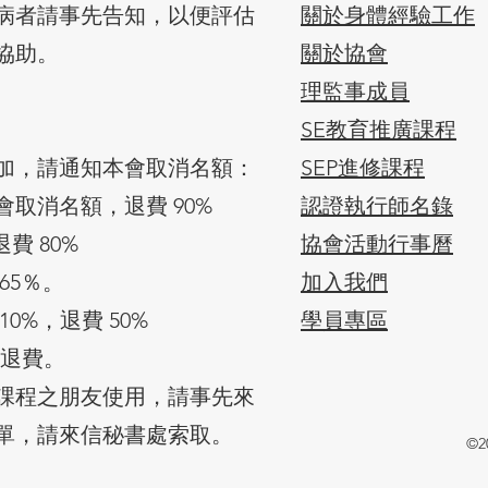
病者請事先告知，以便評估
關於身體經驗工作
協助。
關於協會
​理監事成員
SE教育推廣課程
加，請通知本會取消名額：
SEP進修課程
會取消名額，退費 90%
認證執行師名錄
費 80%
協會活動行事曆
65％。
加入我們
0%，退費 50%
​學員
專區
予退費。
課程之朋友使用，請事先來
單，請來信秘書處索取。
©