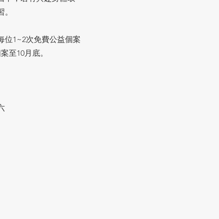
習。
位1~2次免費公益個案
案至10月底。
六