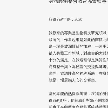
身體經驗整合教育協會監事
取得SEP年份：2020
我原來的專業是生物科技研究領域
取向的工作看起來是如此的南轅北
是一場是波瀾壯闊的旅程，一連串
踏入身體工作領域，對生命的大弧
十分的滿足。在我這裡似是異質性
時有整合與互為驗證的交流與漣漪
彈性、協調性高的神經系統，在身
就是一場震撼人心的交響樂。
基於本能的熱愛與渴望，在我的身
得SEP資格，仍陸續針對SE不同
前也正在顱薦生命動能系統持續學