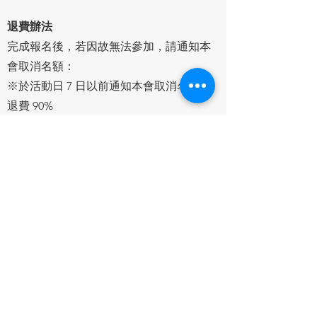
退費辦法
完成報名後，若因故無法參加，請通知本
會取消名額：
※於活動日 7 日以前通知本會取消名額，
退費 90%
※活動日前 2-7 日取消者，退費 80%
※活動前 1 日取消者，退費 65％。
※開課後，課程進行不超過 10%，退費
50%
※課程進行超過 10% 後不予退費。
費用也可轉讓給其他欲報名課程之朋友使
用，請事先來信秘書處。退費需填寫退款
單，請來信秘書處索取。
網站地圖
追蹤協會動態