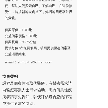
們，幫助人們探索自己、了解自己，在這份接
受中，能放鬆地安處當下，鮮活地回應著外界
的變化。
個案原價：1500元
公益個案價格：500元
個案長度：60-75分鐘
提供每位3次免費個案，後續提供優惠個案至
公益活動結束。
email：
atimuktia@gmail.com
協會聲明
課程及個案無法取代醫療，有醫療需求請
向醫療專業人士尋求協助。患有傳染性疾
病者請事先告知，以便評估適合您的課程
並提供適當的協助。