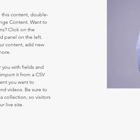
e this content, double-
ange Content. Want to 
ns? Click on the 
 panel on the left. 
ur content, add new 
more.
r you with fields and 
import it from a CSV 
tent you want to 
and videos. Be sure to 
 collection, so visitors 
 live site. 