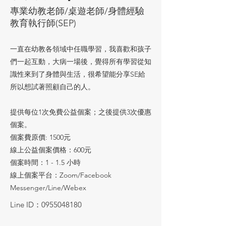
專業幼教老師/桌遊老師/身體經驗
教育執行師(SEP)
一直在幼教各領域中任職學習，我喜歡和孩子
們一起互動，大病一場後，覺得所有學習從知
識性來到了身體與生活，很希望能分享SE給
所以想試著照顧自己的人。
提供每位1次免費公益個案；之後提供3次優惠
個案。
個案費原價: 1500元
線上公益個案價格：600元
個案時間：1 - 1.5 小時
線上個案平台：Zoom/Facebook
Messenger/Line/Webex
Line ID：0955048180