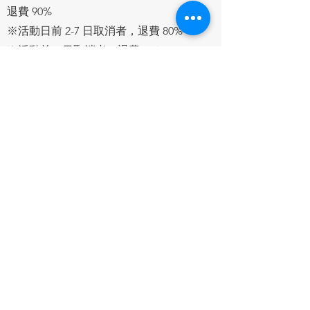
退費 90%
※活動日前 2-7 日取消者，退費 80%
※活動前 1 日取消者，退費 65％。
※開課後，課程進行不超過 10%，退費
50%
※課程進行超過 10% 後不予退費。
費用也可轉讓給其他欲報名課程之朋友使
用，請事先來信秘書處。退費需填寫退款
單，請來信秘書處索取。
網站地圖
追蹤協會動態
關於身體經驗工
Facebook
作
Line
關於協會
​訂閱協會電子報
​理監事成員
SE教育推廣課程