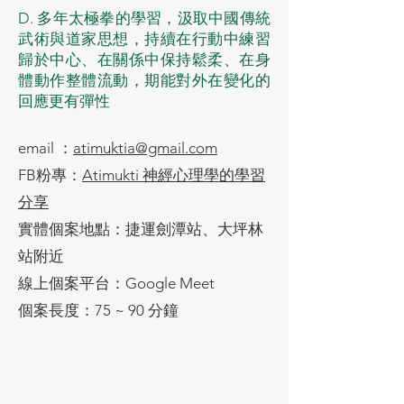
D. 多年太極拳的學習，汲取中國傳統
武術與道家思想，持續在行動中練習
歸於中心、在關係中保持鬆柔、在身
體動作整體流動，期能對外在變化的
回應更有彈性
email ：
atimuktia@gmail.com
FB粉專：
Atimukti 神經心理學的學習
分享
​實體個案地點：捷運劍潭站、大坪林
站附近
線上個案平台：Google Meet
​個案長度：75 ~ 90 分鐘