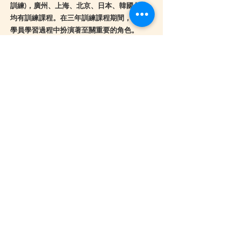
訓練)，廣州、上海、北京、日本、韓國各地
均有訓練課程。在三年訓練課程期間，助教在
學員學習過程中扮演著至關重要的角色。
註2：不同的講師擁有不同的風格與專業背
景，在課程進行中，很可能會用不同的方式提
及同樣概念或進行類似的活動，如果有這種情
況發生，你會知道那大概是療愈中極為重要的
部分，才會一再被提及。
註3：由於講師們的工作繁忙，晚間課程開始
的時間不同，請同學們自行留意。
註4：為了確保學員隱私以及良好的活動經
驗，請在一個安全隱私，且有適度活動空間的
環境裡參與課程。課程會透過zoom來進行，
請事先熟悉zoom的基本使用功能，並確保你
有良好的網路連線。
註5：一旦你報名成功後，會邀請你加入本次