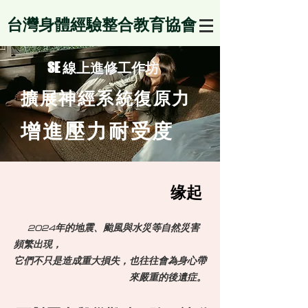
台灣身體經驗整合教育協會
SE 線上進修工作坊
擴展神經系統復原力
增進壓力耐受度
缘起
2024年的地震、颱風與水災等自然災害
頻繁出現，
它們不只是造成重大損失，也往往會為身心帶
來嚴重的後遺症。